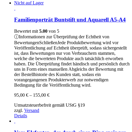
Nicht auf Lager
Familienporträt Buntstift und Aquarell A5-A4
Bewertet mit
5.00
von 5
ⓘ
Informationen zur Überprüfung der Echtheit von
Bewertungen
Schließen
Jede Produktbewertung wird vor
Veröffentlichung auf Echtheit überprüft, sodass sichergestellt
ist, dass Bewertungen nur von Verbrauchern stammen,
welche die bewerteten Produkte auch tatsächlich erworben
haben. Die Überprüfung findet händisch und persönlich durch
uns in Form eines manuellen Abgleichs der Bewertung mit
der Bestellhistorie des Kunden statt, sodass ein
vorangegangenen Produkterwerb zur notwendigen
Bedingung für die Veröffentlichung wird.
Preisspanne:
95,00
€
–
155,00
€
95,00 €
Umsatzsteuerbefreit gemäß UStG §19
bis
zzgl.
Versand
155,00 €
Details