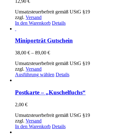
12,90
€
Umsatzsteuerbefreit gemäß UStG §19
zzgl.
Versand
In den Warenkorb
Details
Miniporträt Gutschein
Preisspanne:
38,00
€
–
89,00
€
38,00 €
Umsatzsteuerbefreit gemäß UStG §19
bis
zzgl.
Versand
89,00 €
Dieses
Ausführung wählen
Details
Produkt
weist
mehrere
Postkarte – „Kuschelfuchs“
Varianten
auf.
2,00
€
Die
Optionen
Umsatzsteuerbefreit gemäß UStG §19
können
zzgl.
Versand
auf
In den Warenkorb
Details
der
Produktseite