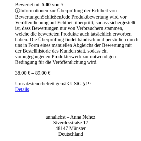
Bewertet mit
5.00
von 5
ⓘ
Informationen zur Überprüfung der Echtheit von
Bewertungen
Schließen
Jede Produktbewertung wird vor
Veröffentlichung auf Echtheit überprüft, sodass sichergestellt
ist, dass Bewertungen nur von Verbrauchern stammen,
welche die bewerteten Produkte auch tatsächlich erworben
haben. Die Überprüfung findet händisch und persönlich durch
uns in Form eines manuellen Abgleichs der Bewertung mit
der Bestellhistorie des Kunden statt, sodass ein
vorangegangenen Produkterwerb zur notwendigen
Bedingung für die Veröffentlichung wird.
Preisspanne:
38,00
€
–
89,00
€
38,00 €
Umsatzsteuerbefreit gemäß UStG §19
bis
Details
89,00 €
anna­liebst – Anna Nehez
Sive­r­des­stra­ße 17
48147 Müns­ter
Deutsch­land