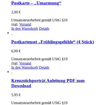
gewählt
Postkarte – „Umarmung“
werden
2,00
€
Umsatzsteuerbefreit gemäß UStG §19
zzgl.
Versand
In den Warenkorb
Details
Postkartenset „Frühlingsgefühle“ (4 Stück)
6,00
€
Umsatzsteuerbefreit gemäß UStG §19
zzgl.
Versand
In den Warenkorb
Details
Kreuzstichporträt Anleitung PDF zum
Download
5,95
€
Umsatzsteuerbefreit gemäß UStG §19