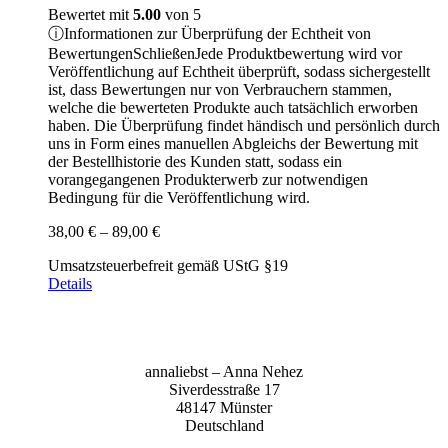
Bewertet mit
5.00
von 5
ⓘ
Informationen zur Überprüfung der Echtheit von
Bewertungen
Schließen
Jede Produktbewertung wird vor
Veröffentlichung auf Echtheit überprüft, sodass sichergestellt
ist, dass Bewertungen nur von Verbrauchern stammen,
welche die bewerteten Produkte auch tatsächlich erworben
haben. Die Überprüfung findet händisch und persönlich durch
uns in Form eines manuellen Abgleichs der Bewertung mit
der Bestellhistorie des Kunden statt, sodass ein
vorangegangenen Produkterwerb zur notwendigen
Bedingung für die Veröffentlichung wird.
Preisspanne:
38,00
€
–
89,00
€
38,00 €
Umsatzsteuerbefreit gemäß UStG §19
bis
Details
89,00 €
anna­liebst – Anna Nehez
Sive­r­des­stra­ße 17
48147 Müns­ter
Deutsch­land