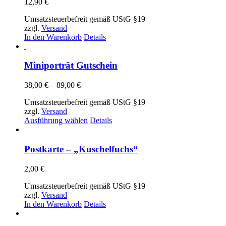
12,90
€
Umsatzsteuerbefreit gemäß UStG §19
zzgl.
Versand
In den Warenkorb
Details
Miniporträt Gutschein
Preisspanne:
38,00
€
–
89,00
€
38,00 €
Umsatzsteuerbefreit gemäß UStG §19
bis
zzgl.
Versand
89,00 €
Dieses
Ausführung wählen
Details
Produkt
weist
mehrere
Postkarte – „Kuschelfuchs“
Varianten
auf.
2,00
€
Die
Optionen
Umsatzsteuerbefreit gemäß UStG §19
können
zzgl.
Versand
auf
In den Warenkorb
Details
der
Produktseite