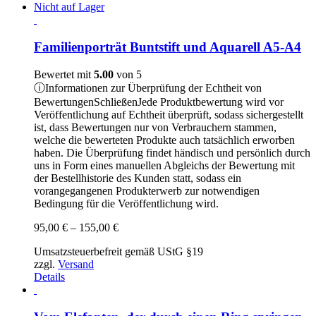
Nicht auf Lager
Familienporträt Buntstift und Aquarell A5-A4
Bewertet mit
5.00
von 5
ⓘ
Informationen zur Überprüfung der Echtheit von
Bewertungen
Schließen
Jede Produktbewertung wird vor
Veröffentlichung auf Echtheit überprüft, sodass sichergestellt
ist, dass Bewertungen nur von Verbrauchern stammen,
welche die bewerteten Produkte auch tatsächlich erworben
haben. Die Überprüfung findet händisch und persönlich durch
uns in Form eines manuellen Abgleichs der Bewertung mit
der Bestellhistorie des Kunden statt, sodass ein
vorangegangenen Produkterwerb zur notwendigen
Bedingung für die Veröffentlichung wird.
Preisspanne:
95,00
€
–
155,00
€
95,00 €
Umsatzsteuerbefreit gemäß UStG §19
bis
zzgl.
Versand
155,00 €
Details