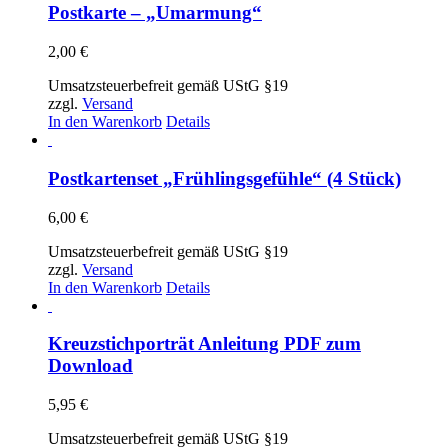
gewählt
Postkarte – „Umarmung“
werden
2,00
€
Umsatzsteuerbefreit gemäß UStG §19
zzgl.
Versand
In den Warenkorb
Details
Postkartenset „Frühlingsgefühle“ (4 Stück)
6,00
€
Umsatzsteuerbefreit gemäß UStG §19
zzgl.
Versand
In den Warenkorb
Details
Kreuzstichporträt Anleitung PDF zum
Download
5,95
€
Umsatzsteuerbefreit gemäß UStG §19