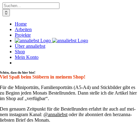
Zum
Suche
Inhalt
nach:
springen
Home
Arbeiten
Projekte
Über annaliebst
Shop
Mein Konto
Schön, dass du hier bist!
Viel Spaß beim Stöbern in meinem Shop!
Für die Mini­por­träts, Fami­li­en­por­träts (A5-A4) und Stick­bil­der gibt es
zu Beginn jeden Monats Bestell­run­den. Dann stel­le ich die Arti­kel hier
im Shop auf „ver­füg­bar“.
Den genau­en Zeit­punkt für die Bestell­run­den erfahrt ihr auch auf mei­
nem insta­gram Kanal:
@annaliebst
oder ihr abon­niert den her­zan­na­
liebs­ten Brief des Monats.