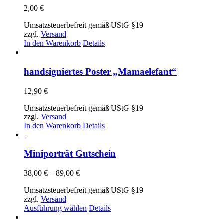
2,00
€
Umsatzsteuerbefreit gemäß UStG §19
zzgl.
Versand
In den Warenkorb
Details
handsigniertes Poster „Mamaelefant“
12,90
€
Umsatzsteuerbefreit gemäß UStG §19
zzgl.
Versand
In den Warenkorb
Details
Miniporträt Gutschein
Preisspanne:
38,00
€
–
89,00
€
38,00 €
Umsatzsteuerbefreit gemäß UStG §19
bis
zzgl.
Versand
89,00 €
Dieses
Ausführung wählen
Details
Produkt