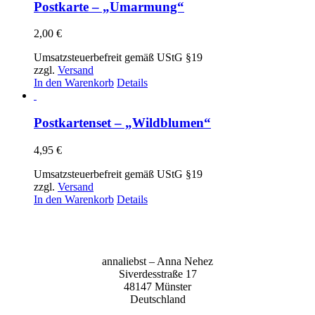
Postkarte – „Umarmung“
2,00
€
Umsatzsteuerbefreit gemäß UStG §19
zzgl.
Versand
In den Warenkorb
Details
Postkartenset – „Wildblumen“
4,95
€
Umsatzsteuerbefreit gemäß UStG §19
zzgl.
Versand
In den Warenkorb
Details
anna­liebst – Anna Nehez
Sive­r­des­stra­ße 17
48147 Müns­ter
Deutsch­land