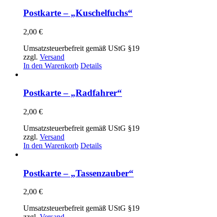
weist
mehrere
Postkarte – „Kuschelfuchs“
Varianten
auf.
2,00
€
Die
Optionen
Umsatzsteuerbefreit gemäß UStG §19
können
zzgl.
Versand
auf
In den Warenkorb
Details
der
Produktseite
gewählt
Postkarte – „Radfahrer“
werden
2,00
€
Umsatzsteuerbefreit gemäß UStG §19
zzgl.
Versand
In den Warenkorb
Details
Postkarte – „Tassenzauber“
2,00
€
Umsatzsteuerbefreit gemäß UStG §19
zzgl.
Versand