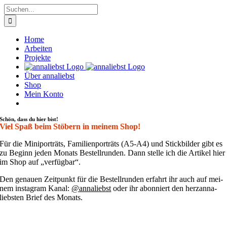
Zum
Suche
Inhalt
nach:
springen
Home
Arbeiten
Projekte
Über annaliebst
Shop
Mein Konto
Schön, dass du hier bist!
Viel Spaß beim Stöbern in meinem Shop!
Für die Mini­por­träts, Fami­li­en­por­träts (A5-A4) und Stick­bil­der gibt es
zu Beginn jeden Monats Bestell­run­den. Dann stel­le ich die Arti­kel hier
im Shop auf „ver­füg­bar“.
Den genau­en Zeit­punkt für die Bestell­run­den erfahrt ihr auch auf mei­
nem insta­gram Kanal:
@annaliebst
oder ihr abon­niert den her­zan­na­
liebs­ten Brief des Monats.