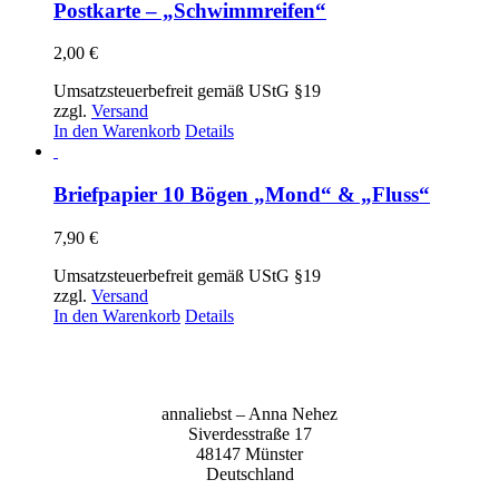
Postkarte – „Schwimmreifen“
2,00
€
Umsatzsteuerbefreit gemäß UStG §19
zzgl.
Versand
In den Warenkorb
Details
Briefpapier 10 Bögen „Mond“ & „Fluss“
7,90
€
Umsatzsteuerbefreit gemäß UStG §19
zzgl.
Versand
In den Warenkorb
Details
anna­liebst – Anna Nehez
Sive­r­des­stra­ße 17
48147 Müns­ter
Deutsch­land