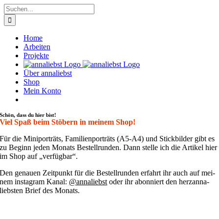
Zum
Suche
Inhalt
nach:
springen
Home
Arbeiten
Projekte
Über annaliebst
Shop
Mein Konto
Schön, dass du hier bist!
Viel Spaß beim Stöbern in meinem Shop!
Für die Mini­por­träts, Fami­li­en­por­träts (A5-A4) und Stick­bil­der gibt es
zu Beginn jeden Monats Bestell­run­den. Dann stel­le ich die Arti­kel hier
im Shop auf „ver­füg­bar“.
Den genau­en Zeit­punkt für die Bestell­run­den erfahrt ihr auch auf mei­
nem insta­gram Kanal:
@annaliebst
oder ihr abon­niert den her­zan­na­
liebs­ten Brief des Monats.