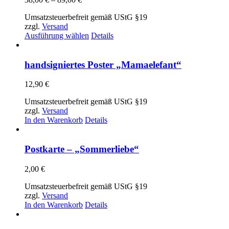
38,00 €
Umsatzsteuerbefreit gemäß UStG §19
bis
zzgl.
Versand
89,00 €
Dieses
Ausführung wählen
Details
Produkt
weist
mehrere
handsigniertes Poster „Mamaelefant“
Varianten
auf.
12,90
€
Die
Optionen
Umsatzsteuerbefreit gemäß UStG §19
können
zzgl.
Versand
auf
In den Warenkorb
Details
der
Produktseite
gewählt
Postkarte – „Sommerliebe“
werden
2,00
€
Umsatzsteuerbefreit gemäß UStG §19
zzgl.
Versand
In den Warenkorb
Details