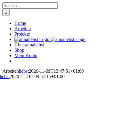
Zum
Suche
Inhalt
nach:
springen
Home
Arbeiten
Projekte
Über annaliebst
Shop
Mein Konto
Arbeiten
liebst
2020-11-09T13:47:51+01:00
liebst
2020-11-16T09:57:15+01:00