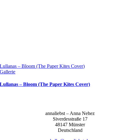
Lul­la­nas – Bloom (The Paper Kites Cover)
Gal­le­rie
Lullanas – Bloom (The Paper Kites Cover)
anna­liebst – Anna Nehez
Sive­r­des­stra­ße 17
48147 Müns­ter
Deutsch­land