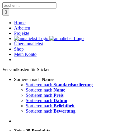
Zum
Suche
Inhalt
nach:
springen
Home
Arbeiten
Projekte
Über annaliebst
Shop
Mein Konto
Ver­sand­kos­ten für Sti­cker
Sortieren nach
Name
Sortieren nach
Standardsortierung
Sortieren nach
Name
Sortieren nach
Preis
Sortieren nach
Datum
Sortieren nach
Beliebtheit
Sortieren nach
Bewertung
Zeige
25 Produkte