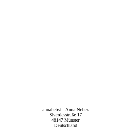
anna­liebst – Anna Nehez
Sive­r­des­stra­ße 17
48147 Müns­ter
Deutsch­land