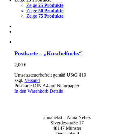
Zeige
25 Produkte
Zeige
50 Produkte
Zeige
75 Produkte
Postkarte – „Kuschelfuchs“
2,00
€
Umsatzsteuerbefreit gemäß UStG §19
zzgl.
Versand
Postkarte DIN A4 auf Naturpapier
In den Warenkorb
Details
anna­liebst – Anna Nehez
Sive­r­des­stra­ße 17
48147 Müns­ter
Deutsch­land