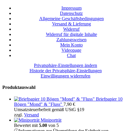
Impressum
Datenschutz
Allgemeine Geschäftsbedingungen
Versand & Lieferung
Widerruf
Widerruf für digitale Inhalte
Zahlungsweisen
Mein Konto
Videopage
Chat
Privatsphäre-Einstellungen ändern
Historie der Privatsphäre-Einstellungen
Einwilligungen widerrufen
Produktauswahl
Briefpapier 10
Bögen "Mond" & "Fluss"
7,90
€
Umsatzsteuerbefreit gemäß UStG §19
zzgl.
Versand
Miniporträt
Bewertet mit
5.00
von 5
ⓘ
Informationen zur Überprüfung der Echtheit von