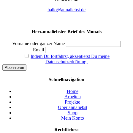
hallo@annaliebst.de
Herzannaliebster Brief des Monats
Vorname oder ganzer Name
Email
Indem Du fortfährst, akzeptierst Du meine
Datenschutzerklärung.
Schnellnavigation
Home
Arbeiten
Projekte
Über annaliebst
Shop
Mein Konto
Rechtliches: