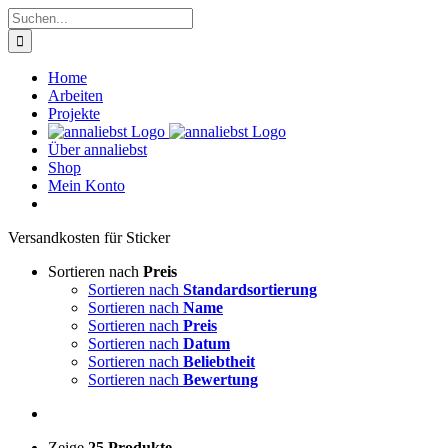
Zum
Suche
Inhalt
nach:
springen
Home
Arbeiten
Projekte
Über annaliebst
Shop
Mein Konto
Ver­sand­kos­ten für Sti­cker
Sortieren nach
Preis
Sortieren nach
Standardsortierung
Sortieren nach
Name
Sortieren nach
Preis
Sortieren nach
Datum
Sortieren nach
Beliebtheit
Sortieren nach
Bewertung
Zeige
25 Produkte