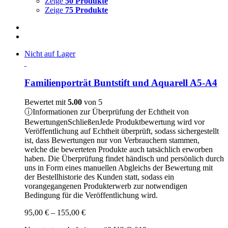
Zeige
50 Produkte
Zeige
75 Produkte
Nicht auf Lager
Familienporträt Buntstift und Aquarell A5-A4
Bewertet mit
5.00
von 5
ⓘ
Informationen zur Überprüfung der Echtheit von
Bewertungen
Schließen
Jede Produktbewertung wird vor
Veröffentlichung auf Echtheit überprüft, sodass sichergestellt
ist, dass Bewertungen nur von Verbrauchern stammen,
welche die bewerteten Produkte auch tatsächlich erworben
haben. Die Überprüfung findet händisch und persönlich durch
uns in Form eines manuellen Abgleichs der Bewertung mit
der Bestellhistorie des Kunden statt, sodass ein
vorangegangenen Produkterwerb zur notwendigen
Bedingung für die Veröffentlichung wird.
Preisspanne:
95,00
€
–
155,00
€
95,00 €