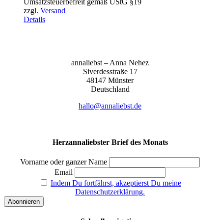
Umsatzsteuerbefreit gemäß UStG §19
bis
zzgl.
Versand
155,00 €
Details
anna­liebst – Anna Nehez
Sive­r­des­stra­ße 17
48147 Müns­ter
Deutsch­land
hallo@annaliebst.de
Herzannaliebster Brief des Monats
Vorname oder ganzer Name
Email
Indem Du fortfährst, akzeptierst Du meine
Datenschutzerklärung.