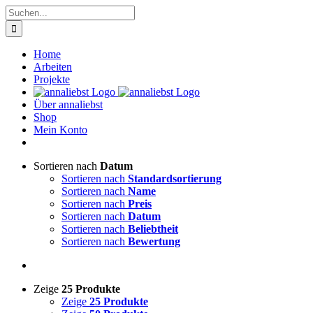
Zum
Suche
Inhalt
nach:
springen
Home
Arbeiten
Projekte
Über annaliebst
Shop
Mein Konto
Sortieren nach
Datum
Sortieren nach
Standardsortierung
Sortieren nach
Name
Sortieren nach
Preis
Sortieren nach
Datum
Sortieren nach
Beliebtheit
Sortieren nach
Bewertung
Zeige
25 Produkte
Zeige
25 Produkte