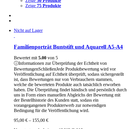
Zeige
50 Produkte
Zeige
75 Produkte
Nicht auf Lager
Familienporträt Buntstift und Aquarell A5-A4
Bewertet mit
5.00
von 5
ⓘ
Informationen zur Überprüfung der Echtheit von
Bewertungen
Schließen
Jede Produktbewertung wird vor
Veröffentlichung auf Echtheit überprüft, sodass sichergestellt
ist, dass Bewertungen nur von Verbrauchern stammen,
welche die bewerteten Produkte auch tatsächlich erworben
haben. Die Überprüfung findet händisch und persönlich durch
uns in Form eines manuellen Abgleichs der Bewertung mit
der Bestellhistorie des Kunden statt, sodass ein
vorangegangenen Produkterwerb zur notwendigen
Bedingung für die Veröffentlichung wird.
Preisspanne:
95,00
€
–
155,00
€
95,00 €