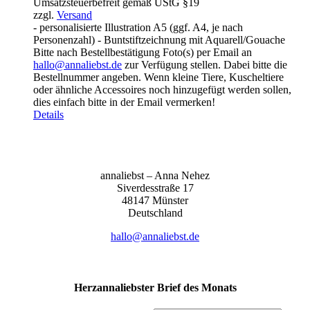
Umsatzsteuerbefreit gemäß UStG §19
bis
zzgl.
Versand
155,00 €
- personalisierte Illustration A5 (ggf. A4, je nach
Personenzahl) - Buntstiftzeichnung mit Aquarell/Gouache
Bitte nach Bestellbestätigung Foto(s) per Email an
hallo@annaliebst.de
zur Verfügung stellen. Dabei bitte die
Bestellnummer angeben. Wenn kleine Tiere, Kuscheltiere
oder ähnliche Accessoires noch hinzugefügt werden sollen,
dies einfach bitte in der Email vermerken!
Details
anna­liebst – Anna Nehez
Sive­r­des­stra­ße 17
48147 Müns­ter
Deutsch­land
hallo@annaliebst.de
Herzannaliebster Brief des Monats