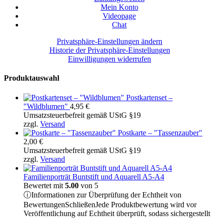
Mein Konto
Videopage
Chat
Privatsphäre-Einstellungen ändern
Historie der Privatsphäre-Einstellungen
Einwilligungen widerrufen
Produktauswahl
Postkartenset –
"Wildblumen"
4,95
€
Umsatzsteuerbefreit gemäß UStG §19
zzgl.
Versand
Postkarte – "Tassenzauber"
2,00
€
Umsatzsteuerbefreit gemäß UStG §19
zzgl.
Versand
Familienporträt Buntstift und Aquarell A5-A4
Bewertet mit
5.00
von 5
ⓘ
Informationen zur Überprüfung der Echtheit von
Bewertungen
Schließen
Jede Produktbewertung wird vor
Veröffentlichung auf Echtheit überprüft, sodass sichergestellt