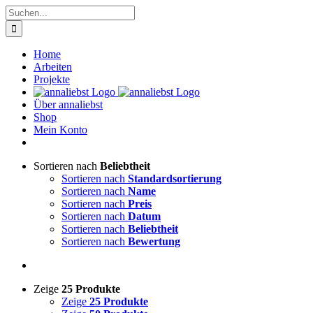
Zum
Suche
Inhalt
nach:
springen
Home
Arbeiten
Projekte
Über annaliebst
Shop
Mein Konto
Sortieren nach
Beliebtheit
Sortieren nach
Standardsortierung
Sortieren nach
Name
Sortieren nach
Preis
Sortieren nach
Datum
Sortieren nach
Beliebtheit
Sortieren nach
Bewertung
Zeige
25 Produkte
Zeige
25 Produkte