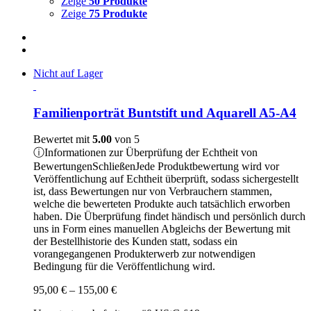
Zeige
50 Produkte
Zeige
75 Produkte
Nicht auf Lager
Familienporträt Buntstift und Aquarell A5-A4
Bewertet mit
5.00
von 5
ⓘ
Informationen zur Überprüfung der Echtheit von
Bewertungen
Schließen
Jede Produktbewertung wird vor
Veröffentlichung auf Echtheit überprüft, sodass sichergestellt
ist, dass Bewertungen nur von Verbrauchern stammen,
welche die bewerteten Produkte auch tatsächlich erworben
haben. Die Überprüfung findet händisch und persönlich durch
uns in Form eines manuellen Abgleichs der Bewertung mit
der Bestellhistorie des Kunden statt, sodass ein
vorangegangenen Produkterwerb zur notwendigen
Bedingung für die Veröffentlichung wird.
Preisspanne:
95,00
€
–
155,00
€
95,00 €