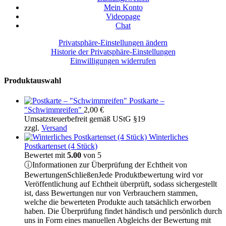
Mein Konto
Videopage
Chat
Privatsphäre-Einstellungen ändern
Historie der Privatsphäre-Einstellungen
Einwilligungen widerrufen
Produktauswahl
Postkarte –
"Schwimmreifen"
2,00
€
Umsatzsteuerbefreit gemäß UStG §19
zzgl.
Versand
Winterliches
Postkartenset (4 Stück)
Bewertet mit
5.00
von 5
ⓘ
Informationen zur Überprüfung der Echtheit von
Bewertungen
Schließen
Jede Produktbewertung wird vor
Veröffentlichung auf Echtheit überprüft, sodass sichergestellt
ist, dass Bewertungen nur von Verbrauchern stammen,
welche die bewerteten Produkte auch tatsächlich erworben
haben. Die Überprüfung findet händisch und persönlich durch
uns in Form eines manuellen Abgleichs der Bewertung mit