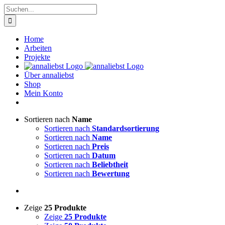
Zum
Suche
Inhalt
nach:
springen
Home
Arbeiten
Projekte
Über annaliebst
Shop
Mein Konto
Sortieren nach
Name
Sortieren nach
Standardsortierung
Sortieren nach
Name
Sortieren nach
Preis
Sortieren nach
Datum
Sortieren nach
Beliebtheit
Sortieren nach
Bewertung
Zeige
25 Produkte
Zeige
25 Produkte