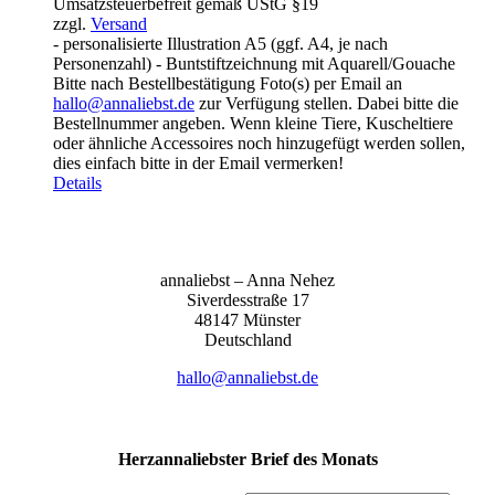
Umsatzsteuerbefreit gemäß UStG §19
bis
zzgl.
Versand
155,00 €
- personalisierte Illustration A5 (ggf. A4, je nach
Personenzahl) - Buntstiftzeichnung mit Aquarell/Gouache
Bitte nach Bestellbestätigung Foto(s) per Email an
hallo@annaliebst.de
zur Verfügung stellen. Dabei bitte die
Bestellnummer angeben. Wenn kleine Tiere, Kuscheltiere
oder ähnliche Accessoires noch hinzugefügt werden sollen,
dies einfach bitte in der Email vermerken!
Details
anna­liebst – Anna Nehez
Sive­r­des­stra­ße 17
48147 Müns­ter
Deutsch­land
hallo@annaliebst.de
Herzannaliebster Brief des Monats