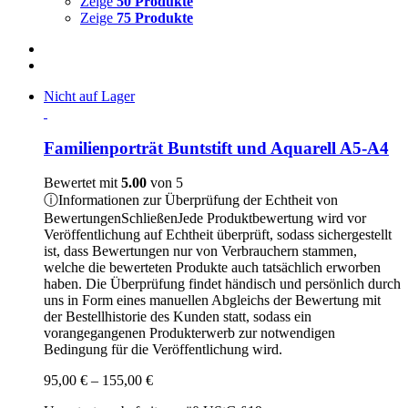
Zeige
50 Produkte
Zeige
75 Produkte
Nicht auf Lager
Familienporträt Buntstift und Aquarell A5-A4
Bewertet mit
5.00
von 5
ⓘ
Informationen zur Überprüfung der Echtheit von
Bewertungen
Schließen
Jede Produktbewertung wird vor
Veröffentlichung auf Echtheit überprüft, sodass sichergestellt
ist, dass Bewertungen nur von Verbrauchern stammen,
welche die bewerteten Produkte auch tatsächlich erworben
haben. Die Überprüfung findet händisch und persönlich durch
uns in Form eines manuellen Abgleichs der Bewertung mit
der Bestellhistorie des Kunden statt, sodass ein
vorangegangenen Produkterwerb zur notwendigen
Bedingung für die Veröffentlichung wird.
Preisspanne:
95,00
€
–
155,00
€
95,00 €