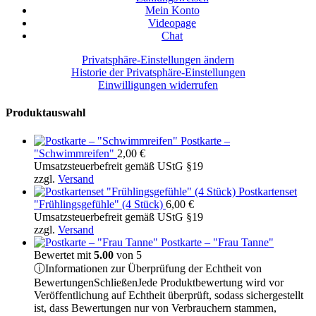
Mein Konto
Videopage
Chat
Privatsphäre-Einstellungen ändern
Historie der Privatsphäre-Einstellungen
Einwilligungen widerrufen
Produktauswahl
Postkarte –
"Schwimmreifen"
2,00
€
Umsatzsteuerbefreit gemäß UStG §19
zzgl.
Versand
Postkartenset
"Frühlingsgefühle" (4 Stück)
6,00
€
Umsatzsteuerbefreit gemäß UStG §19
zzgl.
Versand
Postkarte – "Frau Tanne"
Bewertet mit
5.00
von 5
ⓘ
Informationen zur Überprüfung der Echtheit von
Bewertungen
Schließen
Jede Produktbewertung wird vor
Veröffentlichung auf Echtheit überprüft, sodass sichergestellt
ist, dass Bewertungen nur von Verbrauchern stammen,