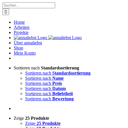
Zum
Suche
Inhalt
nach:
springen
Home
Arbeiten
Projekte
Über annaliebst
Shop
Mein Konto
Sortieren nach
Standardsortierung
Sortieren nach
Standardsortierung
Sortieren nach
Name
Sortieren nach
Preis
Sortieren nach
Datum
Sortieren nach
Beliebtheit
Sortieren nach
Bewertung
Zeige
25 Produkte
Zeige
25 Produkte