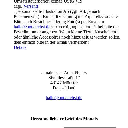
Umsatzsteuerbefreit gemäß UStG §19
bis
zzgl.
Versand
155,00 €
- personalisierte Illustration A5 (ggf. A4, je nach
Personenzahl) - Buntstiftzeichnung mit Aquarell/Gouache
Bitte nach Bestellbestätigung Foto(s) per Email an
hallo@annaliebst.de
zur Verfügung stellen. Dabei bitte die
Bestellnummer angeben. Wenn kleine Tiere, Kuscheltiere
oder ähnliche Accessoires noch hinzugefügt werden sollen,
dies einfach bitte in der Email vermerken!
Details
anna­liebst – Anna Nehez
Sive­r­des­stra­ße 17
48147 Müns­ter
Deutsch­land
hallo@annaliebst.de
Herzannaliebster Brief des Monats