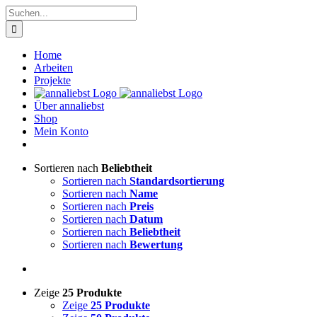
Zum
Suche
Inhalt
nach:
springen
Home
Arbeiten
Projekte
Über annaliebst
Shop
Mein Konto
Sortieren nach
Beliebtheit
Sortieren nach
Standardsortierung
Sortieren nach
Name
Sortieren nach
Preis
Sortieren nach
Datum
Sortieren nach
Beliebtheit
Sortieren nach
Bewertung
Zeige
25 Produkte
Zeige
25 Produkte