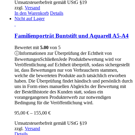
Umsatzsteuerbefreit gemäß UStG §19
zzgl.
Versand
In den Warenkorb
Details
Nicht auf Lager
Familienporträt Buntstift und Aquarell A5-A4
Bewertet mit
5.00
von 5
ⓘ
Informationen zur Überprüfung der Echtheit von
Bewertungen
Schließen
Jede Produktbewertung wird vor
Veröffentlichung auf Echtheit überprüft, sodass sichergestellt
ist, dass Bewertungen nur von Verbrauchern stammen,
welche die bewerteten Produkte auch tatsächlich erworben
haben. Die Überprüfung findet händisch und persönlich durch
uns in Form eines manuellen Abgleichs der Bewertung mit
der Bestellhistorie des Kunden statt, sodass ein
vorangegangenen Produkterwerb zur notwendigen
Bedingung für die Veröffentlichung wird.
Preisspanne:
95,00
€
–
155,00
€
95,00 €
Umsatzsteuerbefreit gemäß UStG §19
bis
zzgl.
Versand
155,00 €
Details