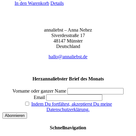
In den Warenkorb
Details
anna­liebst – Anna Nehez
Sive­r­des­stra­ße 17
48147 Müns­ter
Deutsch­land
hallo@annaliebst.de
Herzannaliebster Brief des Monats
Vorname oder ganzer Name
Email
Indem Du fortfährst, akzeptierst Du meine
Datenschutzerklärung.
Schnellnavigation