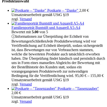
Produktauswahl
Postkarte – "Danke"
2,00
€
Umsatzsteuerbefreit gemäß UStG §19
zzgl.
Versand
Familienporträt Buntstift und Aquarell A5-A4
Bewertet mit
5.00
von 5
ⓘ
Informationen zur Überprüfung der Echtheit von
Bewertungen
Schließen
Jede Produktbewertung wird vor
Veröffentlichung auf Echtheit überprüft, sodass sichergestellt
ist, dass Bewertungen nur von Verbrauchern stammen,
welche die bewerteten Produkte auch tatsächlich erworben
haben. Die Überprüfung findet händisch und persönlich durch
uns in Form eines manuellen Abgleichs der Bewertung mit
der Bestellhistorie des Kunden statt, sodass ein
vorangegangenen Produkterwerb zur notwendigen
Pr
Bedingung für die Veröffentlichung wird.
95,00
€
–
155,00
€
95
Umsatzsteuerbefreit gemäß UStG §19
bi
zzgl.
Versand
15
Postkarte – "Tassenzauber"
2,00
€
Umsatzsteuerbefreit gemäß UStG §19
zzgl.
Versand