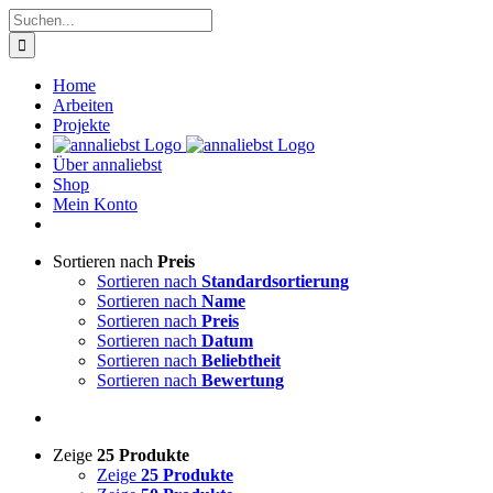
Zum
Suche
Inhalt
nach:
springen
Home
Arbeiten
Projekte
Über annaliebst
Shop
Mein Konto
Sortieren nach
Preis
Sortieren nach
Standardsortierung
Sortieren nach
Name
Sortieren nach
Preis
Sortieren nach
Datum
Sortieren nach
Beliebtheit
Sortieren nach
Bewertung
Zeige
25 Produkte
Zeige
25 Produkte