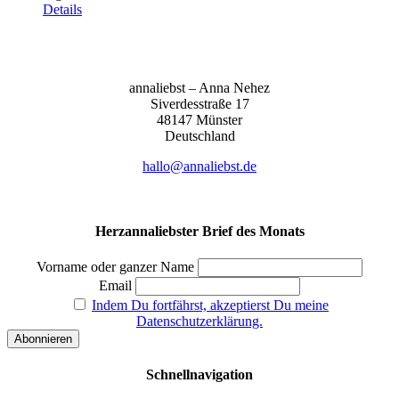
Details
anna­liebst – Anna Nehez
Sive­r­des­stra­ße 17
48147 Müns­ter
Deutsch­land
hallo@annaliebst.de
Herzannaliebster Brief des Monats
Vorname oder ganzer Name
Email
Indem Du fortfährst, akzeptierst Du meine
Datenschutzerklärung.
Schnellnavigation