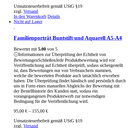
Umsatzsteuerbefreit gemäß UStG §19
zzgl.
Versand
In den Warenkorb
Details
Nicht auf Lager
Familienporträt Buntstift und Aquarell A5-A4
Bewertet mit
5.00
von 5
ⓘ
Informationen zur Überprüfung der Echtheit von
Bewertungen
Schließen
Jede Produktbewertung wird vor
Veröffentlichung auf Echtheit überprüft, sodass sichergestellt
ist, dass Bewertungen nur von Verbrauchern stammen,
welche die bewerteten Produkte auch tatsächlich erworben
haben. Die Überprüfung findet händisch und persönlich durch
uns in Form eines manuellen Abgleichs der Bewertung mit
der Bestellhistorie des Kunden statt, sodass ein
vorangegangenen Produkterwerb zur notwendigen
Bedingung für die Veröffentlichung wird.
Preisspanne:
95,00
€
–
155,00
€
95,00 €
Umsatzsteuerbefreit gemäß UStG §19
bis
zzgl.
Versand
155,00 €