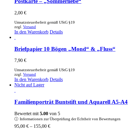
Postkarte – „Sommerliebe“
2,00
€
Umsatzsteuerbefreit gemäß UStG §19
zzgl.
Versand
In den Warenkorb
Details
Briefpapier 10 Bögen „Mond“ & „Fluss“
7,90
€
Umsatzsteuerbefreit gemäß UStG §19
zzgl.
Versand
In den Warenkorb
Details
Nicht auf Lager
Familienporträt Buntstift und Aquarell A5-A4
Bewertet mit
5.00
von 5
ⓘ
Informationen zur Überprüfung der Echtheit von Bewertungen
Preisspanne:
95,00
€
–
155,00
€
95,00 €