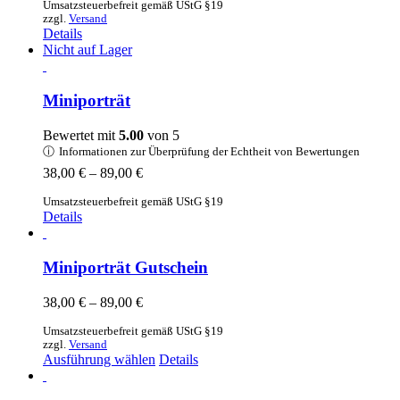
Umsatzsteuerbefreit gemäß UStG §19
bis
zzgl.
Versand
155,00 €
Details
Nicht auf Lager
Miniporträt
Bewertet mit
5.00
von 5
ⓘ
Informationen zur Überprüfung der Echtheit von Bewertungen
Preisspanne:
38,00
€
–
89,00
€
38,00 €
Umsatzsteuerbefreit gemäß UStG §19
bis
Details
89,00 €
Miniporträt Gutschein
Preisspanne:
38,00
€
–
89,00
€
38,00 €
Umsatzsteuerbefreit gemäß UStG §19
bis
zzgl.
Versand
89,00 €
Dieses
Ausführung wählen
Details
Produkt
weist