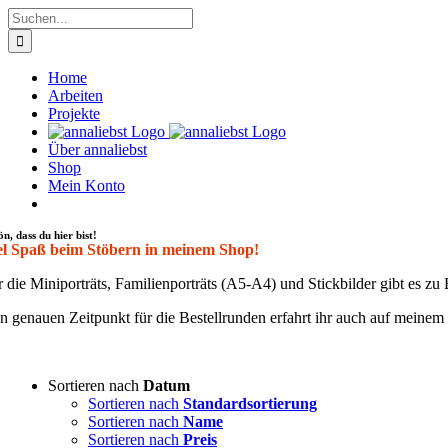
Zum
Suche
Inhalt
nach:
springen
Home
Arbeiten
Projekte
Über annaliebst
Shop
Mein Konto
ön, dass du hier bist!
el Spaß beim Stöbern in meinem Shop!
 die Mini­por­träts, Fami­li­en­por­träts (A5-A4) und Stick­bil­der gibt es 
 genau­en Zeit­punkt für die Bestell­run­den erfahrt ihr auch auf mei­ne
Sortieren nach
Datum
Sortieren nach
Standardsortierung
Sortieren nach
Name
Sortieren nach
Preis