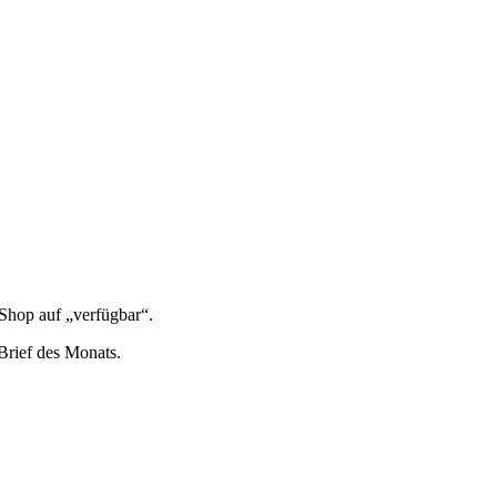
 Shop auf „ver­füg­bar“.
n Brief des Monats.