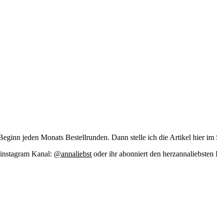
zu Beginn jeden Monats Bestell­run­den. Dann stel­le ich die Arti­kel hier im
m insta­gram Kanal:
@annaliebst
oder ihr abon­niert den her­zan­na­liebs­te