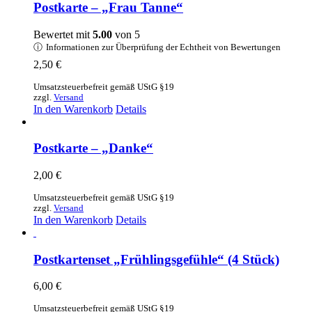
mehrere
Postkarte – „Frau Tanne“
Varianten
auf.
Bewertet mit
5.00
von 5
Die
ⓘ
Informationen zur Überprüfung der Echtheit von Bewertungen
Optionen
2,50
€
können
auf
Umsatzsteuerbefreit gemäß UStG §19
der
zzgl.
Versand
Produktseite
In den Warenkorb
Details
gewählt
werden
Postkarte – „Danke“
2,00
€
Umsatzsteuerbefreit gemäß UStG §19
zzgl.
Versand
In den Warenkorb
Details
Postkartenset „Frühlingsgefühle“ (4 Stück)
6,00
€
Umsatzsteuerbefreit gemäß UStG §19