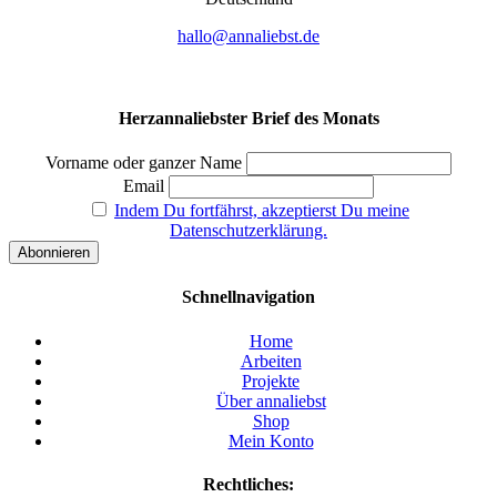
hallo@annaliebst.de
Herzannaliebster Brief des Monats
Vorname oder ganzer Name
Email
Indem Du fortfährst, akzeptierst Du meine
Datenschutzerklärung.
Schnellnavigation
Home
Arbeiten
Projekte
Über annaliebst
Shop
Mein Konto
Rechtliches: