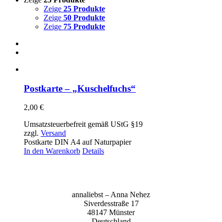
Zeige
25 Produkte
Zeige
50 Produkte
Zeige
75 Produkte
Postkarte – „Kuschelfuchs“
2,00
€
Umsatzsteuerbefreit gemäß UStG §19
zzgl.
Versand
Postkarte DIN A4 auf Naturpapier
In den Warenkorb
Details
anna­liebst – Anna Nehez
Sive­r­des­stra­ße 17
48147 Müns­ter
Deutsch­land