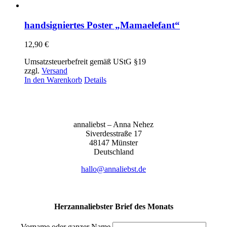
handsigniertes Poster „Mamaelefant“
12,90
€
Umsatzsteuerbefreit gemäß UStG §19
zzgl.
Versand
In den Warenkorb
Details
anna­liebst – Anna Nehez
Sive­r­des­stra­ße 17
48147 Müns­ter
Deutsch­land
hallo@annaliebst.de
Herzannaliebster Brief des Monats
Vorname oder ganzer Name