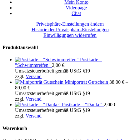
Mein Konto
Videopage
Chat
Privatsphäre-Einstellungen ändern
Historie der Privatsphäre-Einstellungen
Einwilligungen widerrufen
Produktauswahl
Postkarte –
"Schwimmreifen"
2,00
€
Umsatzsteuerbefreit gemäß UStG §19
zzgl.
Versand
Miniporträt Gutschein
38,00
€
–
Preisspanne:
89,00
€
38,00 €
Umsatzsteuerbefreit gemäß UStG §19
bis
zzgl.
Versand
89,00 €
Postkarte – "Danke"
2,00
€
Umsatzsteuerbefreit gemäß UStG §19
zzgl.
Versand
Warenkorb