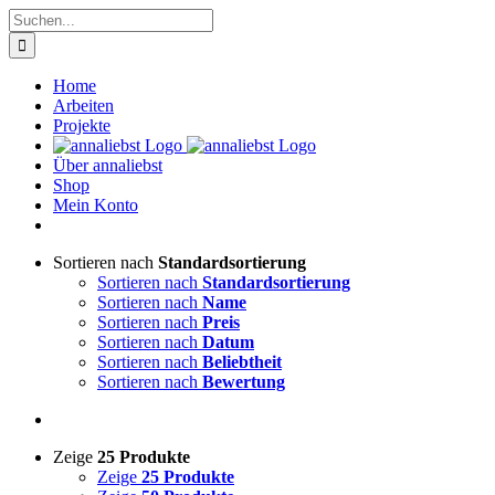
Zum
Suche
Inhalt
nach:
springen
Home
Arbeiten
Projekte
Über annaliebst
Shop
Mein Konto
Sortieren nach
Standardsortierung
Sortieren nach
Standardsortierung
Sortieren nach
Name
Sortieren nach
Preis
Sortieren nach
Datum
Sortieren nach
Beliebtheit
Sortieren nach
Bewertung
Zeige
25 Produkte
Zeige
25 Produkte