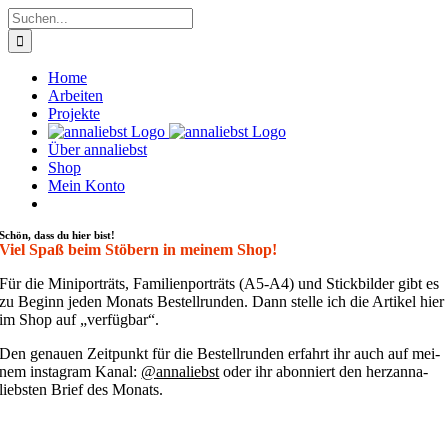
Zum
Suche
Inhalt
nach:
springen
Home
Arbeiten
Projekte
Über annaliebst
Shop
Mein Konto
Schön, dass du hier bist!
Viel Spaß beim Stöbern in meinem Shop!
Für die Mini­por­träts, Fami­li­en­por­träts (A5-A4) und Stick­bil­der gibt es
zu Beginn jeden Monats Bestell­run­den. Dann stel­le ich die Arti­kel hier
im Shop auf „ver­füg­bar“.
Den genau­en Zeit­punkt für die Bestell­run­den erfahrt ihr auch auf mei­
nem insta­gram Kanal:
@annaliebst
oder ihr abon­niert den her­zan­na­
liebs­ten Brief des Monats.