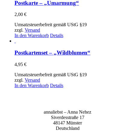
Postkarte – „Umarmung“
2,00
€
Umsatzsteuerbefreit gemäß UStG §19
zzgl.
Versand
In den Warenkorb
Details
Postkartenset – „Wildblumen“
4,95
€
Umsatzsteuerbefreit gemäß UStG §19
zzgl.
Versand
In den Warenkorb
Details
anna­liebst – Anna Nehez
Sive­r­des­stra­ße 17
48147 Müns­ter
Deutsch­land