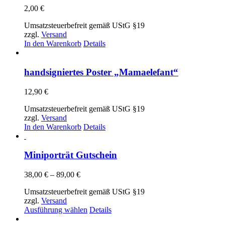
2,00
€
Umsatzsteuerbefreit gemäß UStG §19
zzgl.
Versand
In den Warenkorb
Details
handsigniertes Poster „Mamaelefant“
12,90
€
Umsatzsteuerbefreit gemäß UStG §19
zzgl.
Versand
In den Warenkorb
Details
Miniporträt Gutschein
Preisspanne:
38,00
€
–
89,00
€
38,00 €
Umsatzsteuerbefreit gemäß UStG §19
bis
zzgl.
Versand
89,00 €
Dieses
Ausführung wählen
Details
Produkt