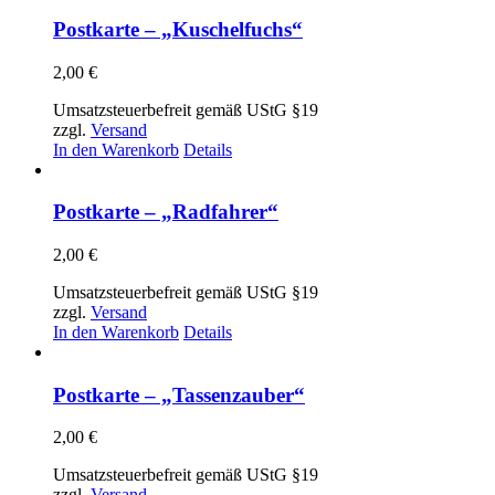
weist
mehrere
Postkarte – „Kuschelfuchs“
Varianten
auf.
2,00
€
Die
Optionen
Umsatzsteuerbefreit gemäß UStG §19
können
zzgl.
Versand
auf
In den Warenkorb
Details
der
Produktseite
gewählt
Postkarte – „Radfahrer“
werden
2,00
€
Umsatzsteuerbefreit gemäß UStG §19
zzgl.
Versand
In den Warenkorb
Details
Postkarte – „Tassenzauber“
2,00
€
Umsatzsteuerbefreit gemäß UStG §19
zzgl.
Versand