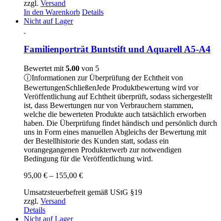
zzgl.
Versand
In den Warenkorb
Details
Nicht auf Lager
Familienporträt Buntstift und Aquarell A5-A4
Bewertet mit
5.00
von 5
ⓘ
Informationen zur Überprüfung der Echtheit von
Bewertungen
Schließen
Jede Produktbewertung wird vor
Veröffentlichung auf Echtheit überprüft, sodass sichergestellt
ist, dass Bewertungen nur von Verbrauchern stammen,
welche die bewerteten Produkte auch tatsächlich erworben
haben. Die Überprüfung findet händisch und persönlich durch
uns in Form eines manuellen Abgleichs der Bewertung mit
der Bestellhistorie des Kunden statt, sodass ein
vorangegangenen Produkterwerb zur notwendigen
Bedingung für die Veröffentlichung wird.
Preisspanne:
95,00
€
–
155,00
€
95,00 €
Umsatzsteuerbefreit gemäß UStG §19
bis
zzgl.
Versand
155,00 €
Details
Nicht auf Lager