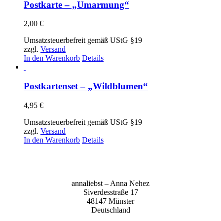
Postkarte – „Umarmung“
2,00
€
Umsatzsteuerbefreit gemäß UStG §19
zzgl.
Versand
In den Warenkorb
Details
Postkartenset – „Wildblumen“
4,95
€
Umsatzsteuerbefreit gemäß UStG §19
zzgl.
Versand
In den Warenkorb
Details
anna­liebst – Anna Nehez
Sive­r­des­stra­ße 17
48147 Müns­ter
Deutsch­land