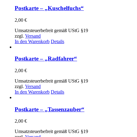
weist
mehrere
Postkarte – „Kuschelfuchs“
Varianten
auf.
2,00
€
Die
Optionen
Umsatzsteuerbefreit gemäß UStG §19
können
zzgl.
Versand
auf
In den Warenkorb
Details
der
Produktseite
gewählt
Postkarte – „Radfahrer“
werden
2,00
€
Umsatzsteuerbefreit gemäß UStG §19
zzgl.
Versand
In den Warenkorb
Details
Postkarte – „Tassenzauber“
2,00
€
Umsatzsteuerbefreit gemäß UStG §19
zzgl.
Versand