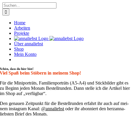
Zum
Suche
Inhalt
nach:
springen
Home
Arbeiten
Projekte
Über annaliebst
Shop
Mein Konto
Schön, dass du hier bist!
Viel Spaß beim Stöbern in meinem Shop!
Für die Mini­por­träts, Fami­li­en­por­träts (A5-A4) und Stick­bil­der gibt es
zu Beginn jeden Monats Bestell­run­den. Dann stel­le ich die Arti­kel hier
im Shop auf „ver­füg­bar“.
Den genau­en Zeit­punkt für die Bestell­run­den erfahrt ihr auch auf mei­
nem insta­gram Kanal:
@annaliebst
oder ihr abon­niert den her­zan­na­
liebs­ten Brief des Monats.