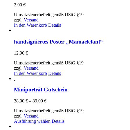
2,00
€
Umsatzsteuerbefreit gemäß UStG §19
zzgl.
Versand
In den Warenkorb
Details
handsigniertes Poster „Mamaelefant“
12,90
€
Umsatzsteuerbefreit gemäß UStG §19
zzgl.
Versand
In den Warenkorb
Details
Miniporträt Gutschein
Preisspanne:
38,00
€
–
89,00
€
38,00 €
Umsatzsteuerbefreit gemäß UStG §19
bis
zzgl.
Versand
89,00 €
Dieses
Ausführung wählen
Details
Produkt