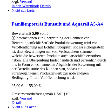
zzgl.
Versand
In den Warenkorb
Details
Nicht auf Lager
Familienporträt Buntstift und Aquarell A5-A4
Bewertet mit
5.00
von 5
ⓘ
Informationen zur Überprüfung der Echtheit von
Bewertungen
Schließen
Jede Produktbewertung wird vor
Veröffentlichung auf Echtheit überprüft, sodass sichergestellt
ist, dass Bewertungen nur von Verbrauchern stammen,
welche die bewerteten Produkte auch tatsächlich erworben
haben. Die Überprüfung findet händisch und persönlich durch
uns in Form eines manuellen Abgleichs der Bewertung mit
der Bestellhistorie des Kunden statt, sodass ein
vorangegangenen Produkterwerb zur notwendigen
Bedingung für die Veröffentlichung wird.
Preisspanne:
95,00
€
–
155,00
€
95,00 €
Umsatzsteuerbefreit gemäß UStG §19
bis
zzgl.
Versand
155,00 €
Details
Nicht auf Lager