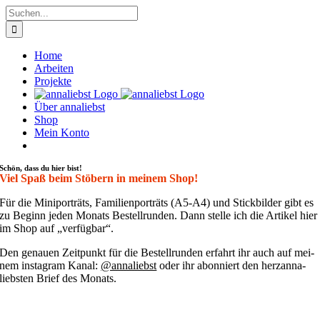
Zum
Suche
Inhalt
nach:
springen
Home
Arbeiten
Projekte
Über annaliebst
Shop
Mein Konto
Schön, dass du hier bist!
Viel Spaß beim Stöbern in meinem Shop!
Für die Mini­por­träts, Fami­li­en­por­träts (A5-A4) und Stick­bil­der gibt es
zu Beginn jeden Monats Bestell­run­den. Dann stel­le ich die Arti­kel hier
im Shop auf „ver­füg­bar“.
Den genau­en Zeit­punkt für die Bestell­run­den erfahrt ihr auch auf mei­
nem insta­gram Kanal:
@annaliebst
oder ihr abon­niert den her­zan­na­
liebs­ten Brief des Monats.