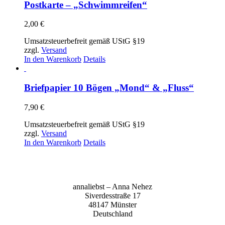
Postkarte – „Schwimmreifen“
2,00
€
Umsatzsteuerbefreit gemäß UStG §19
zzgl.
Versand
In den Warenkorb
Details
Briefpapier 10 Bögen „Mond“ & „Fluss“
7,90
€
Umsatzsteuerbefreit gemäß UStG §19
zzgl.
Versand
In den Warenkorb
Details
anna­liebst – Anna Nehez
Sive­r­des­stra­ße 17
48147 Müns­ter
Deutsch­land