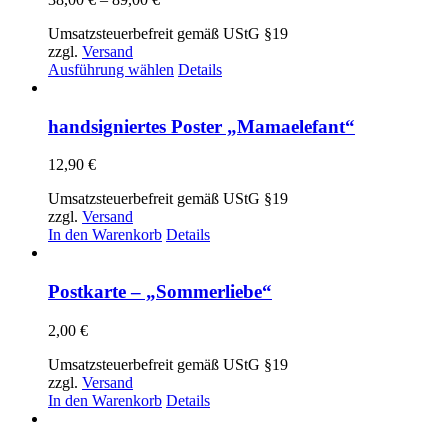
38,00 €
Umsatzsteuerbefreit gemäß UStG §19
bis
zzgl.
Versand
89,00 €
Dieses
Ausführung wählen
Details
Produkt
weist
mehrere
handsigniertes Poster „Mamaelefant“
Varianten
auf.
12,90
€
Die
Optionen
Umsatzsteuerbefreit gemäß UStG §19
können
zzgl.
Versand
auf
In den Warenkorb
Details
der
Produktseite
gewählt
Postkarte – „Sommerliebe“
werden
2,00
€
Umsatzsteuerbefreit gemäß UStG §19
zzgl.
Versand
In den Warenkorb
Details