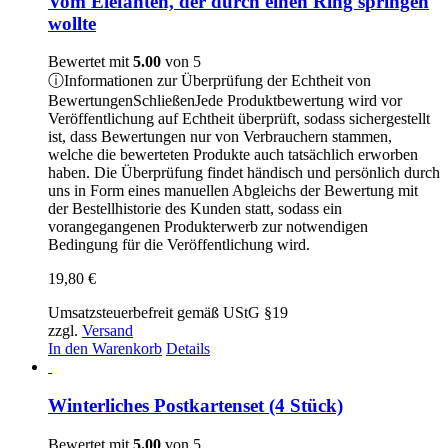
Vom Elefanten, der durch einen Ring springen
wollte
Bewertet mit
5.00
von 5
ⓘ
Informationen zur Überprüfung der Echtheit von
Bewertungen
Schließen
Jede Produktbewertung wird vor
Veröffentlichung auf Echtheit überprüft, sodass sichergestellt
ist, dass Bewertungen nur von Verbrauchern stammen,
welche die bewerteten Produkte auch tatsächlich erworben
haben. Die Überprüfung findet händisch und persönlich durch
uns in Form eines manuellen Abgleichs der Bewertung mit
der Bestellhistorie des Kunden statt, sodass ein
vorangegangenen Produkterwerb zur notwendigen
Bedingung für die Veröffentlichung wird.
19,80
€
Umsatzsteuerbefreit gemäß UStG §19
zzgl.
Versand
In den Warenkorb
Details
Winterliches Postkartenset (4 Stück)
Bewertet mit
5.00
von 5