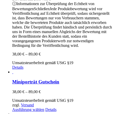
ⓘ
Informationen zur Überprüfung der Echtheit von
Bewertungen
Schließen
Jede Produktbewertung wird vor
Veröffentlichung auf Echtheit überprüft, sodass sichergestellt
ist, dass Bewertungen nur von Verbrauchern stammen,
welche die bewerteten Produkte auch tatsächlich erworben
haben. Die Überprüfung findet händisch und persönlich durch
uns in Form eines manuellen Abgleichs der Bewertung mit
der Bestellhistorie des Kunden statt, sodass ein
vorangegangenen Produkterwerb zur notwendigen
Bedingung für die Veröffentlichung wird.
Preisspanne:
38,00
€
–
89,00
€
38,00 €
Umsatzsteuerbefreit gemäß UStG §19
bis
Details
89,00 €
Miniporträt Gutschein
Preisspanne:
38,00
€
–
89,00
€
38,00 €
Umsatzsteuerbefreit gemäß UStG §19
bis
zzgl.
Versand
89,00 €
Dieses
Ausführung wählen
Details
Produkt