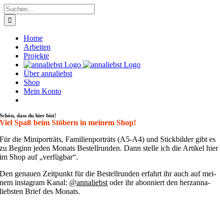
Zum
Suche
Inhalt
nach:
springen
Home
Arbeiten
Projekte
Über annaliebst
Shop
Mein Konto
Schön, dass du hier bist!
Viel Spaß beim Stöbern in meinem Shop!
Für die Mini­por­träts, Fami­li­en­por­träts (A5-A4) und Stick­bil­der gibt es
zu Beginn jeden Monats Bestell­run­den. Dann stel­le ich die Arti­kel hier
im Shop auf „ver­füg­bar“.
Den genau­en Zeit­punkt für die Bestell­run­den erfahrt ihr auch auf mei­
nem insta­gram Kanal:
@annaliebst
oder ihr abon­niert den her­zan­na­
liebs­ten Brief des Monats.