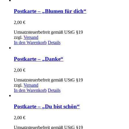
weist
mehrere
Postkarte – „Blumen für dich“
Varianten
auf.
2,00
€
Die
Optionen
Umsatzsteuerbefreit gemäß UStG §19
können
zzgl.
Versand
auf
In den Warenkorb
Details
der
Produktseite
gewählt
Postkarte – „Danke“
werden
2,00
€
Umsatzsteuerbefreit gemäß UStG §19
zzgl.
Versand
In den Warenkorb
Details
Postkarte – „Du bist schön“
2,00
€
Umsatzsteuerbefreit gemäß UStG §19