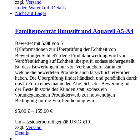
zzgl.
Versand
In den Warenkorb
Details
Nicht auf Lager
Familienporträt Buntstift und Aquarell A5-A4
Bewertet mit
5.00
von 5
ⓘ
Informationen zur Überprüfung der Echtheit von
Bewertungen
Schließen
Jede Produktbewertung wird vor
Veröffentlichung auf Echtheit überprüft, sodass sichergestellt
ist, dass Bewertungen nur von Verbrauchern stammen,
welche die bewerteten Produkte auch tatsächlich erworben
haben. Die Überprüfung findet händisch und persönlich durch
uns in Form eines manuellen Abgleichs der Bewertung mit
der Bestellhistorie des Kunden statt, sodass ein
vorangegangenen Produkterwerb zur notwendigen
Bedingung für die Veröffentlichung wird.
Preisspanne:
95,00
€
–
155,00
€
95,00 €
Umsatzsteuerbefreit gemäß UStG §19
bis
zzgl.
Versand
155,00 €
Details