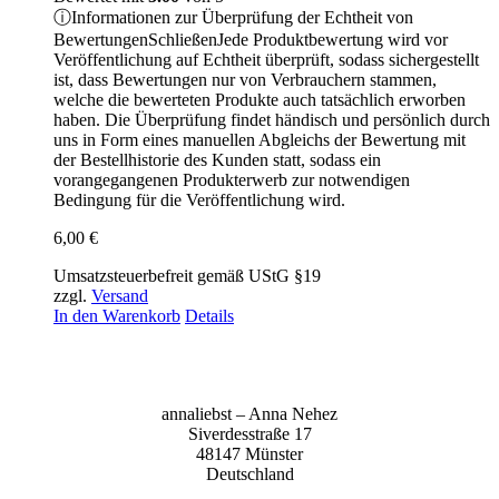
ⓘ
Informationen zur Überprüfung der Echtheit von
Bewertungen
Schließen
Jede Produktbewertung wird vor
Veröffentlichung auf Echtheit überprüft, sodass sichergestellt
ist, dass Bewertungen nur von Verbrauchern stammen,
welche die bewerteten Produkte auch tatsächlich erworben
haben. Die Überprüfung findet händisch und persönlich durch
uns in Form eines manuellen Abgleichs der Bewertung mit
der Bestellhistorie des Kunden statt, sodass ein
vorangegangenen Produkterwerb zur notwendigen
Bedingung für die Veröffentlichung wird.
6,00
€
Umsatzsteuerbefreit gemäß UStG §19
zzgl.
Versand
In den Warenkorb
Details
anna­liebst – Anna Nehez
Sive­r­des­stra­ße 17
48147 Müns­ter
Deutsch­land