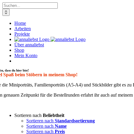
Zum
Suche
Inhalt
nach:
springen
Home
Arbeiten
Projekte
Über annaliebst
Shop
Mein Konto
ön, dass du hier bist!
el Spaß beim Stöbern in meinem Shop!
 die Mini­por­träts, Fami­li­en­por­träts (A5-A4) und Stick­bil­der gibt es 
 genau­en Zeit­punkt für die Bestell­run­den erfahrt ihr auch auf mei­ne
Sortieren nach
Beliebtheit
Sortieren nach
Standardsortierung
Sortieren nach
Name
Sortieren nach
Preis