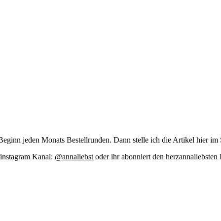
zu Beginn jeden Monats Bestell­run­den. Dann stel­le ich die Arti­kel hier im
m insta­gram Kanal:
@annaliebst
oder ihr abon­niert den her­zan­na­liebs­te