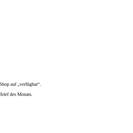
 Shop auf „ver­füg­bar“.
n Brief des Monats.