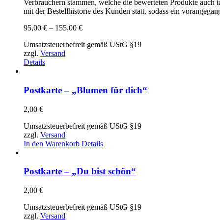
Verbrauchern stammen, welche die bewerteten Produkte auch t
mit der Bestellhistorie des Kunden statt, sodass ein vorangeg
Preisspanne:
95,00
€
–
155,00
€
95,00 €
Umsatzsteuerbefreit gemäß UStG §19
bis
zzgl.
Versand
155,00 €
Details
Postkarte – „Blumen für dich“
2,00
€
Umsatzsteuerbefreit gemäß UStG §19
zzgl.
Versand
In den Warenkorb
Details
Postkarte – „Du bist schön“
2,00
€
Umsatzsteuerbefreit gemäß UStG §19
zzgl.
Versand