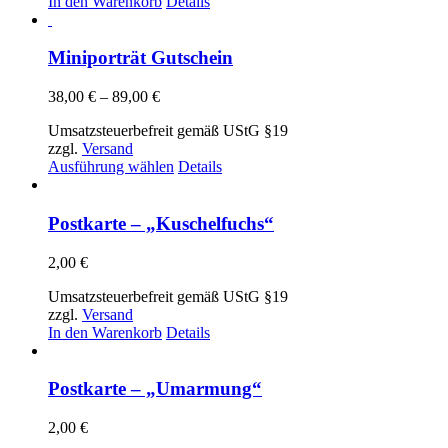
In den Warenkorb
Details
Miniporträt Gutschein
Preisspanne:
38,00
€
–
89,00
€
38,00 €
Umsatzsteuerbefreit gemäß UStG §19
bis
zzgl.
Versand
89,00 €
Dieses
Ausführung wählen
Details
Produkt
weist
mehrere
Postkarte – „Kuschelfuchs“
Varianten
auf.
2,00
€
Die
Optionen
Umsatzsteuerbefreit gemäß UStG §19
können
zzgl.
Versand
auf
In den Warenkorb
Details
der
Produktseite
gewählt
Postkarte – „Umarmung“
werden
2,00
€