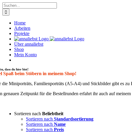
Zum
Suche
Inhalt
nach:
springen
Home
Arbeiten
Projekte
Über annaliebst
Shop
Mein Konto
ön, dass du hier bist!
el Spaß beim Stöbern in meinem Shop!
 die Mini­por­träts, Fami­li­en­por­träts (A5-A4) und Stick­bil­der gibt es 
 genau­en Zeit­punkt für die Bestell­run­den erfahrt ihr auch auf mei­ne
Sortieren nach
Beliebtheit
Sortieren nach
Standardsortierung
Sortieren nach
Name
Sortieren nach
Preis