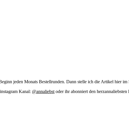
zu Beginn jeden Monats Bestell­run­den. Dann stel­le ich die Arti­kel hier im
m insta­gram Kanal:
@annaliebst
oder ihr abon­niert den her­zan­na­liebs­te