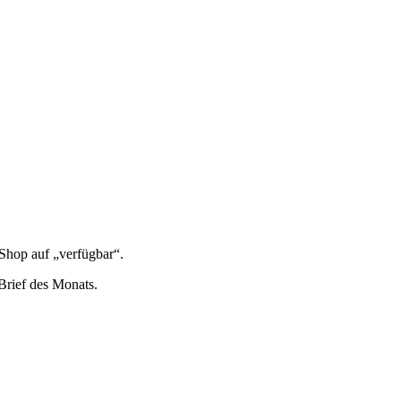
 Shop auf „ver­füg­bar“.
n Brief des Monats.