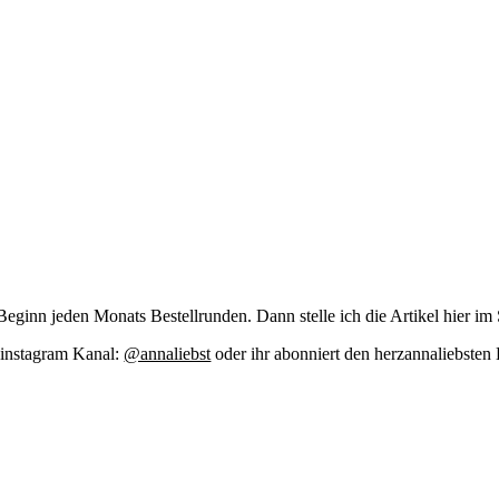
zu Beginn jeden Monats Bestell­run­den. Dann stel­le ich die Arti­kel hier im
m insta­gram Kanal:
@annaliebst
oder ihr abon­niert den her­zan­na­liebs­te