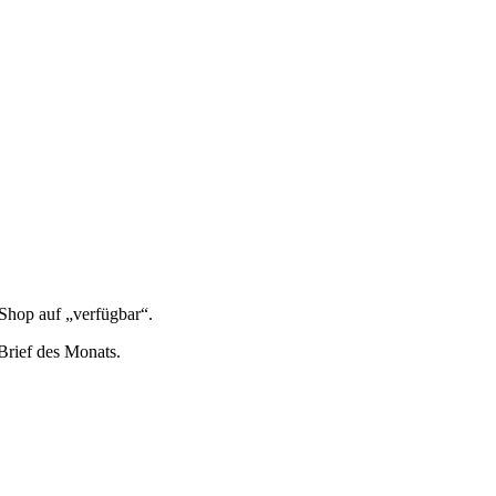
 Shop auf „ver­füg­bar“.
n Brief des Monats.