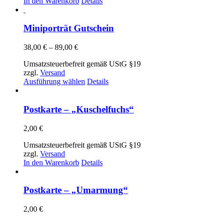
In den Warenkorb
Details
Miniporträt Gutschein
Preisspanne:
38,00
€
–
89,00
€
38,00 €
Umsatzsteuerbefreit gemäß UStG §19
bis
zzgl.
Versand
89,00 €
Dieses
Ausführung wählen
Details
Produkt
weist
mehrere
Postkarte – „Kuschelfuchs“
Varianten
auf.
2,00
€
Die
Optionen
Umsatzsteuerbefreit gemäß UStG §19
können
zzgl.
Versand
auf
In den Warenkorb
Details
der
Produktseite
gewählt
Postkarte – „Umarmung“
werden
2,00
€