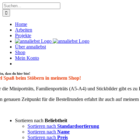
Zum
Suche
Inhalt
nach:
springen
Home
Arbeiten
Projekte
Über annaliebst
Shop
Mein Konto
ön, dass du hier bist!
el Spaß beim Stöbern in meinem Shop!
 die Mini­por­träts, Fami­li­en­por­träts (A5-A4) und Stick­bil­der gibt es 
 genau­en Zeit­punkt für die Bestell­run­den erfahrt ihr auch auf mei­ne
Sortieren nach
Beliebtheit
Sortieren nach
Standardsortierung
Sortieren nach
Name
Sortieren nach
Preis