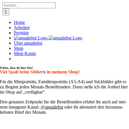
Zum
Suche
Inhalt
nach:
springen
Home
Arbeiten
Projekte
Über annaliebst
Shop
Mein Konto
Schön, dass du hier bist!
Viel Spaß beim Stöbern in meinem Shop!
Für die Mini­por­träts, Fami­li­en­por­träts (A5-A4) und Stick­bil­der gibt es
zu Beginn jeden Monats Bestell­run­den. Dann stel­le ich die Arti­kel hier
im Shop auf „ver­füg­bar“.
Den genau­en Zeit­punkt für die Bestell­run­den erfahrt ihr auch auf mei­
nem insta­gram Kanal:
@annaliebst
oder ihr abon­niert den her­zan­na­
liebs­ten Brief des Monats.