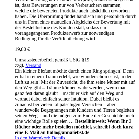
ist, dass Bewertungen nur von Verbrauchern stammen,
welche die bewerteten Produkte auch tatsächlich erworben
haben. Die Überprüfung findet händisch und persönlich durch
uns in Form eines manuellen Abgleichs der Bewertung mit
der Bestellhistorie des Kunden statt, sodass ein
vorangegangenen Produkterwerb zur notwendigen
Bedingung für die Veröffentlichung wird.
19,80
€
Umsatzsteuerbefreit gemäß UStG §19
zzgl.
Versand
Ein kleiner Elefant möchte durch einen Ring springen! Denn
er hat in einem Traum erlebt, wie wunderschön es ist, in der
Luft zu sein! Mit der Zuversicht, die ihm seine Mutter mit auf
den Weg gibt – Träume können wahr werden, wenn man
ganz fest daran glaubt – macht er sich auf den Weg und
vertraut dabei einfach seiner Intuition. Dabei bleibt es
zunächst bei vielen tollpatschigen Versuchen – aber
wundervolle Begegnungen mit Kindern und Tieren begleiten
seinen Weg – und die mögen zum Ende der Geschichte noch
eine wichtige Rolle spielen …
Bestellhinweis: Wenn Ihr 3
Bücher oder mehr bestellen möchtet, schreibt doch kurz
eine E-Mail an hallo@annaliebst.de
In den Warenkorb
Details