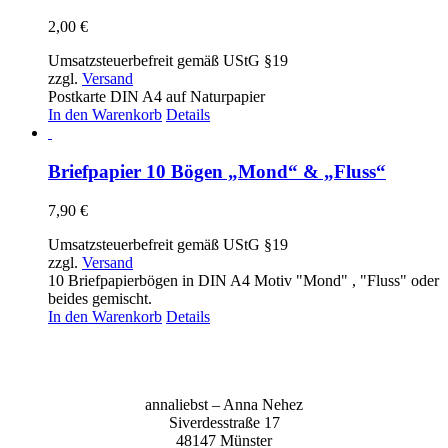
2,00
€
Umsatzsteuerbefreit gemäß UStG §19
zzgl.
Versand
Postkarte DIN A4 auf Naturpapier
In den Warenkorb
Details
Briefpapier 10 Bögen „Mond“ & „Fluss“
7,90
€
Umsatzsteuerbefreit gemäß UStG §19
zzgl.
Versand
10 Briefpapierbögen in DIN A4 Motiv "Mond" , "Fluss" oder
beides gemischt.
In den Warenkorb
Details
anna­liebst – Anna Nehez
Sive­r­des­stra­ße 17
48147 Müns­ter