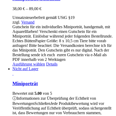
Preisspanne:
38,00
€
–
89,00
€
38,00 €
Umsatzsteuerbefreit gemäß UStG §19
bis
zzgl.
Versand
89,00 €
Gutschein für ein individuelles Miniporträt, handgemalt, mit
Aquarellfarben! Verschenkt einen Gutschein für ein
Miniporträt. Einlösbar während jeder folgenden Bestellrunde.
Echtes BüttenPapier Größe: 8 x 10,5 cm Tiere bitte vorab
anfragen! Bitte beachtet: Die Versandkosten berechne ich für
das Minipoträt. Den Gutschein gibt es nur digital. Nach der
Bestellung sende ich euch euren Gutschein via e-Mail als
PDF innerhalb von 2 Werktagen
Dieses
Ausführung wählen
Details
Produkt
Nicht auf Lager
weist
mehrere
Varianten
Miniporträt
auf.
Die
Bewertet mit
5.00
von 5
Optionen
ⓘ
Informationen zur Überprüfung der Echtheit von
können
Bewertungen
Schließen
Jede Produktbewertung wird vor
auf
Veröffentlichung auf Echtheit überprüft, sodass sichergestellt
der
ist, dass Bewertungen nur von Verbrauchern stammen,
Produktseite