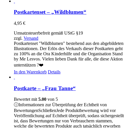
Postkartenset – „Wildblumen“
4,95
€
Umsatzsteuerbefreit gemäß UStG §19
zzgl.
Versand
Postkartenset "Wildblumen" bestehend aus den abgebildeten
Illustrationen. Der Erlös des Verkaufs dieser Postkarten geht
zu 100% an die Ora Kinderhilfe und die Organisation Stand
by Me Lesvos. Vielen lieben Dank für alle, die diese Aktion
unterstützen ?❤️
In den Warenkorb
Details
Postkarte – „Frau Tanne“
Bewertet mit
5.00
von 5
ⓘ
Informationen zur Überprüfung der Echtheit von
Bewertungen
Schließen
Jede Produktbewertung wird vor
Veröffentlichung auf Echtheit überprüft, sodass sichergestellt
ist, dass Bewertungen nur von Verbrauchern stammen,
welche die bewerteten Produkte auch tatsächlich erworben