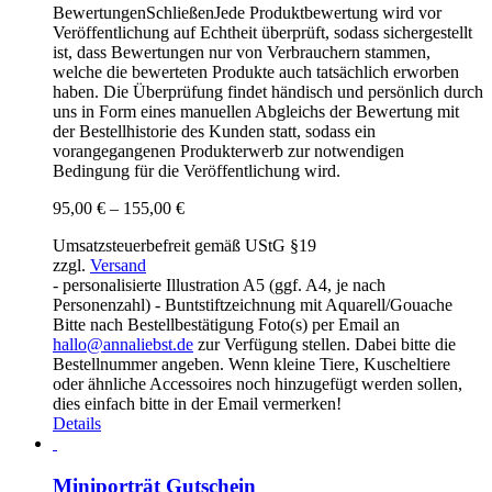
Bewertungen
Schließen
Jede Produktbewertung wird vor
Veröffentlichung auf Echtheit überprüft, sodass sichergestellt
ist, dass Bewertungen nur von Verbrauchern stammen,
welche die bewerteten Produkte auch tatsächlich erworben
haben. Die Überprüfung findet händisch und persönlich durch
uns in Form eines manuellen Abgleichs der Bewertung mit
der Bestellhistorie des Kunden statt, sodass ein
vorangegangenen Produkterwerb zur notwendigen
Bedingung für die Veröffentlichung wird.
Preisspanne:
95,00
€
–
155,00
€
95,00 €
Umsatzsteuerbefreit gemäß UStG §19
bis
zzgl.
Versand
155,00 €
- personalisierte Illustration A5 (ggf. A4, je nach
Personenzahl) - Buntstiftzeichnung mit Aquarell/Gouache
Bitte nach Bestellbestätigung Foto(s) per Email an
hallo@annaliebst.de
zur Verfügung stellen. Dabei bitte die
Bestellnummer angeben. Wenn kleine Tiere, Kuscheltiere
oder ähnliche Accessoires noch hinzugefügt werden sollen,
dies einfach bitte in der Email vermerken!
Details
Miniporträt Gutschein