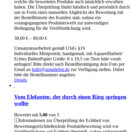
welche die bewerteten Produkte auch tatsächlich erworben
gewählt
haben. Die Überprüfung findet händisch und persönlich durch
werden
uns in Form eines manuellen Abgleichs der Bewertung mit
der Bestellhistorie des Kunden statt, sodass ein
vorangegangenen Produkterwerb zur notwendigen
Bedingung für die Veröffentlichung wird.
Preisspanne:
38,00
€
–
89,00
€
38,00 €
Umsatzsteuerbefreit gemäß UStG §19
bis
Individuelles Miniporträt, handgemalt, mit Aquarellfarben!
89,00 €
Echtes BüttenPapier Größe: 8 x 10,5 cm Tiere bitte vorab
anfragen! Bitte direkt nach Bestellbestätigung dein Foto per
Email an
hallo@annaliebst.de
zur Verfügung stellen. Dabei
bitte die Bestellnummer angeben.
Details
Vom Elefanten, der durch einen Ring springen
wollte
Bewertet mit
5.00
von 5
ⓘ
Informationen zur Überprüfung der Echtheit von
Bewertungen
Schließen
Jede Produktbewertung wird vor
Veröffentlichung auf Echtheit überprüft, sodass sichergestellt